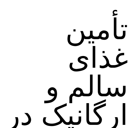
تأمین
غذای
سالم و
ارگانیک در